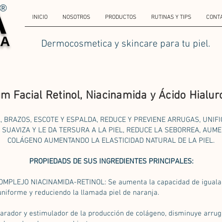
A
®
INICIO
NOSOTROS
PRODUCTOS
RUTINAS Y TIPS
CONT
CA
Dermocosmetica y skincare para tu piel.
m Facial Retinol, Niacinamida y Ácido Hialur
, BRAZOS, ESCOTE Y ESPALDA, REDUCE Y PREVIENE ARRUGAS, UNIFIC
SUAVIZA Y LE DA TERSURA A LA PIEL, REDUCE LA SEBORREA, AUME
COLÁGENO AUMENTANDO LA ELASTICIDAD NATURAL DE LA PIEL.
PROPIEDADS DE SUS INGREDIENTES PRINCIPALES:
PLEJO NIACINAMIDA-RETINOL: Se aumenta la capacidad de igualar e
 uniforme y reduciendo la llamada piel de naranja.
arador y estimulador de la producción de colágeno, disminuye arrug